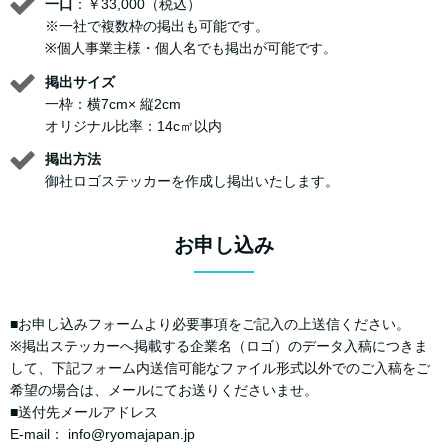
一口
：￥33,000（税込）
※一社で複数枠の掲出も可能です。
※個人事業主様・個人名でも掲出が可能です。
掲出サイズ
一枠：横7cm× 縦2cm
オリジナル比率：14c㎡以内
掲出方法
御社ロゴステッカーを作成し掲出いたします。
お申し込み
■お申し込みフォームより必要事項をご記入の上送信ください。
※掲出ステッカーへ掲載する企業名（ロゴ）のデータ入稿につきま
して、下記フォーム内送信可能なファイル形式以外でのご入稿をご
希望の場合は、メールにてお送りくださいませ。
■送付先メールアドレス
E-mail： info@ryomajapan.jp